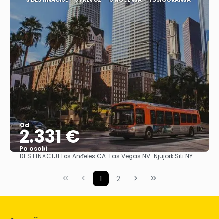
3 DESTINACIJE
3 PREVOZ
13 NOĆENJA
1 OSIGURANJA
Od
2.331 €
Po osobi
DESTINACIJE
Los Anđeles CA · Las Vegas NV · Njujork Siti NY
Pogledajte
1
2