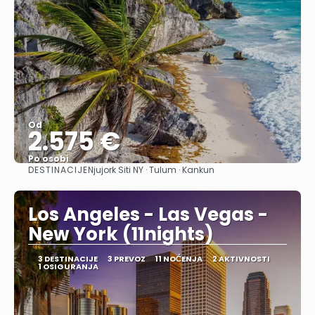
Od
2.575 €
Po osobi
DESTINACIJE
Njujork Siti NY · Tulum · Kankun
Pogledajte
Los Angeles - Las Vegas -
New York (11nights)
3 DESTINACIJE
3 PREVOZ
11 NOĆENJA
2 AKTIVNOSTI
1 OSIGURANJA