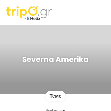
Severna Amerika
Теме
Exclusive ♥