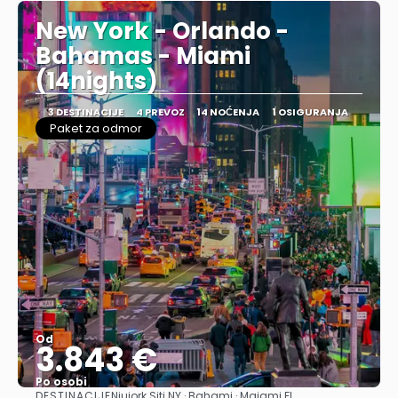
New York - Orlando -
Bahamas - Miami
(14nights)
3 DESTINACIJE
4 PREVOZ
14 NOĆENJA
1 OSIGURANJA
Paket za odmor
Od
3.843 €
Po osobi
DESTINACIJE
Njujork Siti NY · Bahami · Majami FL