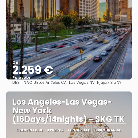
Od
2.259 €
Po osobi
DESTINACIJE
Los Anđeles CA · Las Vegas NV · Njujork Siti NY
Pogledajte
Los Angeles-Las Vegas-
New York
(16Days/14nights) - SKG TK
3 DESTINACIJE
3 PREVOZ
14 NOĆENJA
1 OSIGURANJA