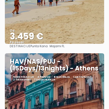
Od
3.459 €
Po osobi
DESTINACIJE
Punta Kana · Majami FL
Pogledajte
HAV/NAS/PUJ -
(15Days/13nights) - Athens
5 DESTINACIJE
4 PREVOZ
8 NOĆENJA
1 AKTIVNOST
2 TRANSFERI
1 OSIGURANJA