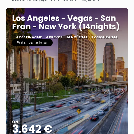
Pogledajte
Los Angeles - Vegas - San
Fran - New York (14nights)
4 DESTINACIJE
4 PREVOZ
14 NOĆENJA
1 OSIGURANJA
Paket za odmor
Od
3.642 €