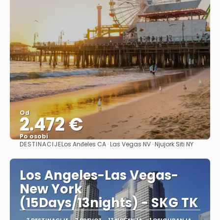
Od
2.472 €
Po osobi
DESTINACIJE
Los Anđeles CA · Las Vegas NV · Njujork Siti NY
Pogledajte
Los Angeles-Las Vegas-
New York
(15Days/13nights) - SKG TK