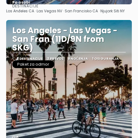
Po osobi
DESTINACIJE
Pogledajte
Los Anđeles CA · Las Vegas NV · San Francisko CA · Njujork Siti NY
Los Angeles - Las Vegas -
San Fran (11D/9N from
SKG)
3 DESTINACIJE
3 PREVOZ
9 NOĆENJA
1 OSIGURANJA
Paket za odmor
Od