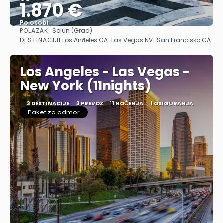
1.870 €
Po osobi
POLAZAK::
Solun (Grad)
Pogledajte
DESTINACIJE
Los Anđeles CA · Las Vegas NV · San Francisko CA
Los Angeles - Las Vegas -
New York (11nights)
3 DESTINACIJE
3 PREVOZ
11 NOĆENJA
1 OSIGURANJA
Paket za odmor