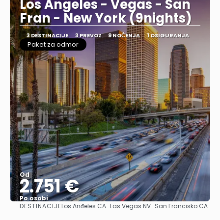
Los Angeles - Vegas - San
Fran - New York (9nights)
3 DESTINACIJE
3 PREVOZ
9 NOĆENJA
1 OSIGURANJA
Paket za odmor
Od
2.751 €
Po osobi
DESTINACIJE
Los Anđeles CA · Las Vegas NV · San Francisko CA
Pogledajte