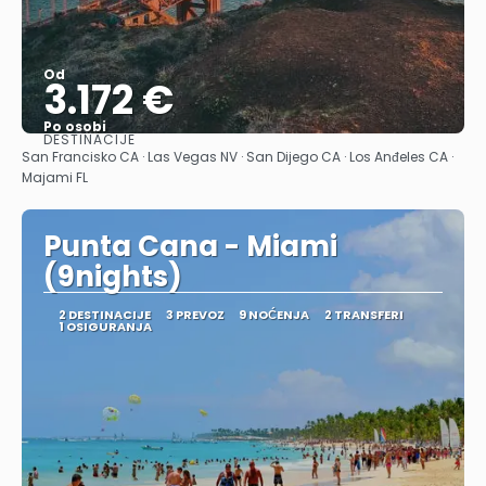
Od
3.172 €
Po osobi
DESTINACIJE
Pogledajte
San Francisko CA · Las Vegas NV · San Dijego CA · Los Anđeles CA ·
Majami FL
Punta Cana - Miami
(9nights)
2 DESTINACIJE
3 PREVOZ
9 NOĆENJA
2 TRANSFERI
1 OSIGURANJA