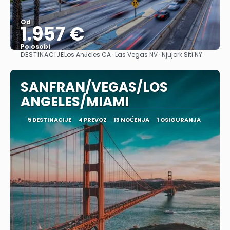
Od
1.957 €
Po osobi
DESTINACIJE
Los Anđeles CA · Las Vegas NV · Njujork Siti NY
Pogledajte
SANFRAN/VEGAS/LOS
ANGELES/MIAMI
5 DESTINACIJE
4 PREVOZ
13 NOĆENJA
1 OSIGURANJA