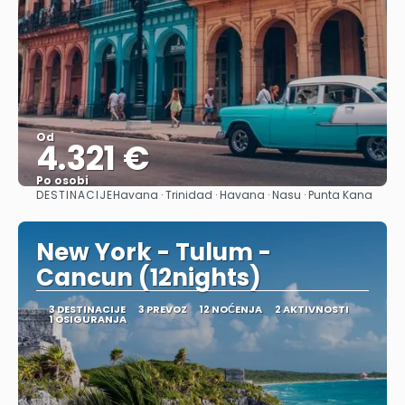
Od
4.321 €
Po osobi
DESTINACIJE
Havana · Trinidad · Havana · Nasu · Punta Kana
Pogledajte
New York - Tulum -
Cancun (12nights)
3 DESTINACIJE
3 PREVOZ
12 NOĆENJA
2 AKTIVNOSTI
1 OSIGURANJA