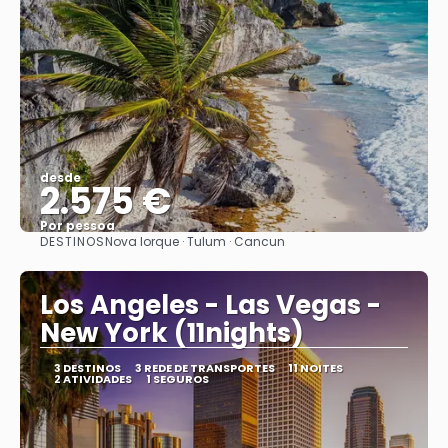
desde
2.575 €
Por pessoa
DESTINOS
Nova Iorque · Tulum · Cancun
Vejo
Los Angeles - Las Vegas -
New York (11nights)
3 DESTINOS
3 REDE DE TRANSPORTES
11 NOITES
2 ATIVIDADES
1 SEGUROS