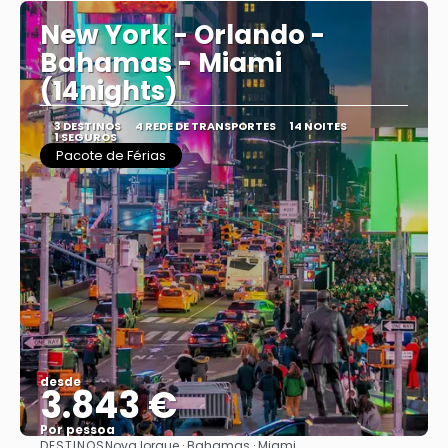
New York - Orlando -
Bahamas - Miami
(14nights)
3 DESTINOS
4 REDE DE TRANSPORTES
14 NOITES
1 SEGUROS
Pacote de Férias
desde
3.843 €
Por pessoa
DESTINOS
Nova Iorque · Bahamas · Miami