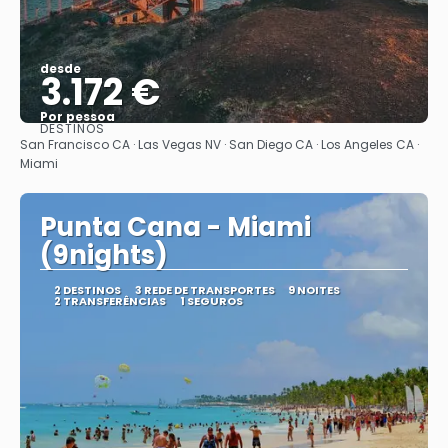
desde
3.172 €
Por pessoa
DESTINOS
Vejo
San Francisco CA · Las Vegas NV · San Diego CA · Los Angeles CA ·
Miami
Punta Cana - Miami
(9nights)
2 DESTINOS
3 REDE DE TRANSPORTES
9 NOITES
2 TRANSFERÊNCIAS
1 SEGUROS