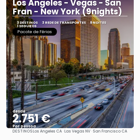
Los Angeles - Vegas - San
Fran - New York (9nights)
3 DESTINOS
3 REDE DE TRANSPORTES
9 NOITES
1 SEGUROS
Pacote de Férias
desde
2.751 €
Por pessoa
DESTINOS
Los Angeles CA · Las Vegas NV · San Francisco CA
Vejo