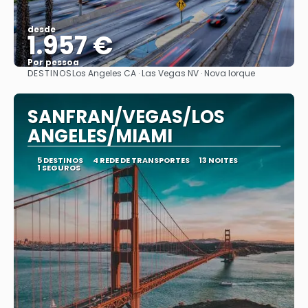
desde
1.957 €
Por pessoa
DESTINOS
Los Angeles CA · Las Vegas NV · Nova Iorque
Vejo
SANFRAN/VEGAS/LOS
ANGELES/MIAMI
5 DESTINOS
4 REDE DE TRANSPORTES
13 NOITES
1 SEGUROS