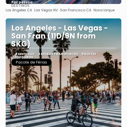
Por pessoa
DESTINOS
Vejo
Los Angeles CA · Las Vegas NV · San Francisco CA · Nova Iorque
Los Angeles - Las Vegas -
San Fran (11D/9N from
SKG)
3 DESTINOS
3 REDE DE TRANSPORTES
9 NOITES
1 SEGUROS
Pacote de Férias
desde