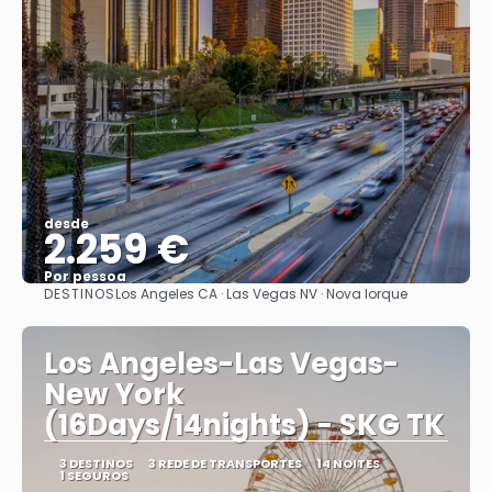
desde
2.259 €
Por pessoa
DESTINOS
Los Angeles CA · Las Vegas NV · Nova Iorque
Vejo
Los Angeles-Las Vegas-
New York
(16Days/14nights) - SKG TK
3 DESTINOS
3 REDE DE TRANSPORTES
14 NOITES
1 SEGUROS