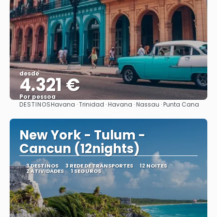
desde
4.321 €
Por pessoa
DESTINOS
Havana · Trinidad · Havana · Nassau · Punta Cana
Vejo
New York - Tulum -
Cancun (12nights)
3 DESTINOS
3 REDE DE TRANSPORTES
12 NOITES
2 ATIVIDADES
1 SEGUROS