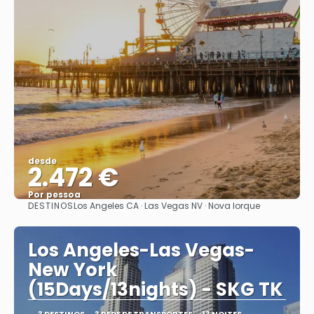
desde
2.472 €
Por pessoa
DESTINOS
Los Angeles CA · Las Vegas NV · Nova Iorque
Vejo
Los Angeles-Las Vegas-
New York
(15Days/13nights) - SKG TK