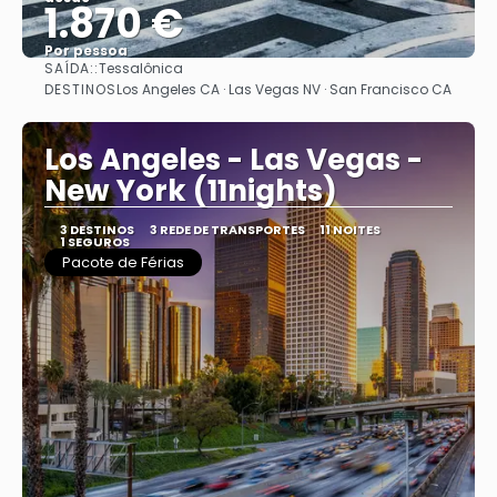
1.870 €
Por pessoa
SAÍDA::
Tessalônica
Vejo
DESTINOS
Los Angeles CA · Las Vegas NV · San Francisco CA
Los Angeles - Las Vegas -
New York (11nights)
3 DESTINOS
3 REDE DE TRANSPORTES
11 NOITES
1 SEGUROS
Pacote de Férias