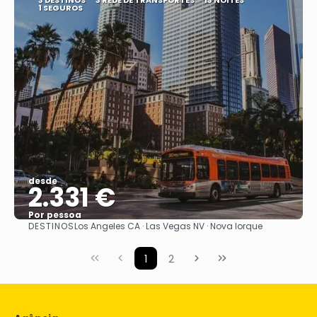
3 DESTINOS
3 REDE DE TRANSPORTES
13 NOITES
1 SEGUROS
desde
2.331 €
Por pessoa
DESTINOS
Los Angeles CA · Las Vegas NV · Nova Iorque
Vejo
1
2