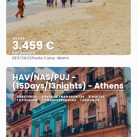
desde
3.459 €
Por pessoa
DESTINOS
Punta Cana · Miami
Vejo
HAV/NAS/PUJ -
(15Days/13nights) - Athens
5 DESTINOS
4 REDE DE TRANSPORTES
8 NOITES
1 ATIVIDADE
2 TRANSFERÊNCIAS
1 SEGUROS