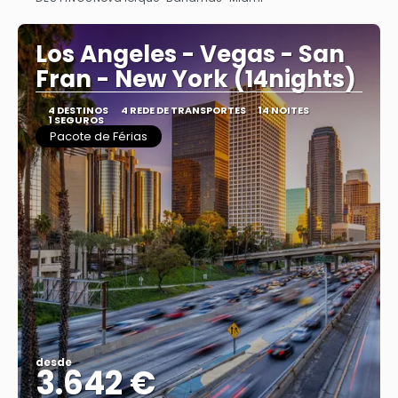
Vejo
Los Angeles - Vegas - San
Fran - New York (14nights)
4 DESTINOS
4 REDE DE TRANSPORTES
14 NOITES
1 SEGUROS
Pacote de Férias
desde
3.642 €