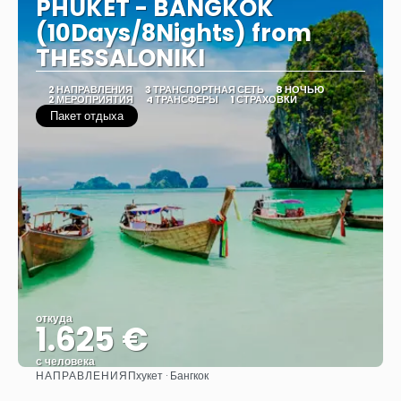
PHUKET - BANGKOK
(10Days/8Nights) from
THESSALONIKI
2 НАПРАВЛЕНИЯ
3 ТРАНСПОРТНАЯ СЕТЬ
8 НОЧЬЮ
2 МЕРОПРИЯТИЯ
4 ТРАНСФЕРЫ
1 СТРАХОВКИ
Пакет отдыха
откуда
1.625 €
с человека
НАПРАВЛЕНИЯ
Пхукет · Бангкок
Видеть