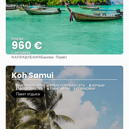
откуда
960 €
с человека
НАПРАВЛЕНИЯ
Бангкок · Пхукет
Видеть
Koh Samui
3 НАПРАВЛЕНИЯ
4 ТРАНСПОРТНАЯ СЕТЬ
8 НОЧЬЮ
2 МЕРОПРИЯТИЯ
6 ТРАНСФЕРЫ
1 СТРАХОВКИ
Пакет отдыха