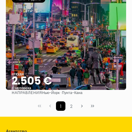
откуда
2.505 €
с человека
НАПРАВЛЕНИЯ
Нью-Йорк · Пунта-Кана
Видеть
1
2
Агентство