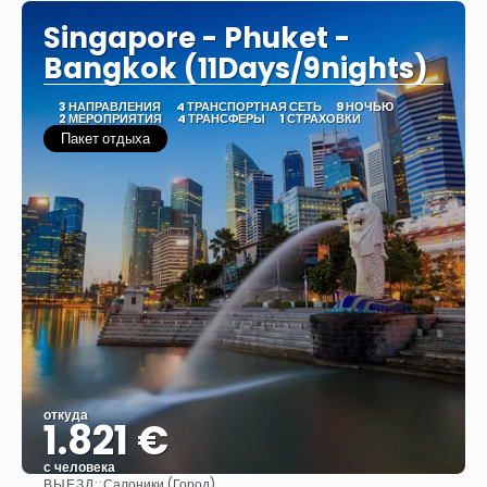
Singapore - Phuket -
Bangkok (11Days/9nights)
3 НАПРАВЛЕНИЯ
4 ТРАНСПОРТНАЯ СЕТЬ
9 НОЧЬЮ
2 МЕРОПРИЯТИЯ
4 ТРАНСФЕРЫ
1 СТРАХОВКИ
Пакет отдыха
откуда
1.821 €
с человека
ВЫЕЗД::
Салоники (Город)