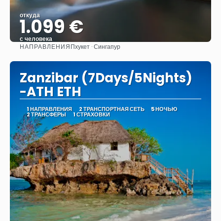
откуда
1.099 €
с человека
НАПРАВЛЕНИЯ
Пхукет · Сингапур
Видеть
Zanzibar (7Days/5Nights)
-ATH ETH
1 НАПРАВЛЕНИЯ
2 ТРАНСПОРТНАЯ СЕТЬ
5 НОЧЬЮ
2 ТРАНСФЕРЫ
1 СТРАХОВКИ