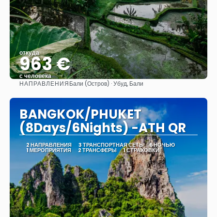
откуда
963 €
с человека
НАПРАВЛЕНИЯ
Бали (Остров) · Убуд, Бали
Видеть
BANGKOK/PHUKET
(8Days/6Nights) -ATH QR
2 НАПРАВЛЕНИЯ
3 ТРАНСПОРТНАЯ СЕТЬ
6 НОЧЬЮ
1 МЕРОПРИЯТИЯ
2 ТРАНСФЕРЫ
1 СТРАХОВКИ