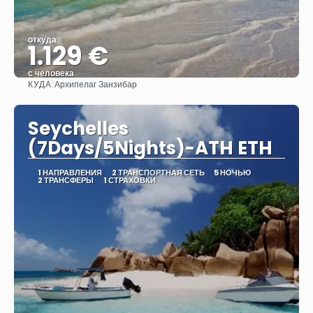
откуда
1.129 €
с человека
КУДА:
Архипелаг Занзибар
Видеть
Seychelles
(7Days/5Nights)-ATH ETH
1 НАПРАВЛЕНИЯ
2 ТРАНСПОРТНАЯ СЕТЬ
5 НОЧЬЮ
2 ТРАНСФЕРЫ
1 СТРАХОВКИ