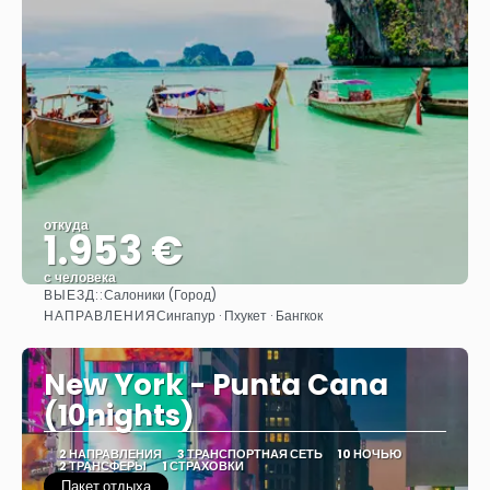
откуда
1.953 €
с человека
ВЫЕЗД::
Салоники (Город)
Видеть
НАПРАВЛЕНИЯ
Сингапур · Пхукет · Бангкок
New York - Punta Cana
(10nights)
2 НАПРАВЛЕНИЯ
3 ТРАНСПОРТНАЯ СЕТЬ
10 НОЧЬЮ
2 ТРАНСФЕРЫ
1 СТРАХОВКИ
Пакет отдыха