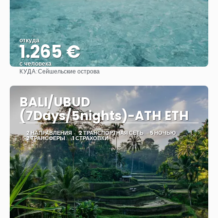
откуда
1.265 €
с человека
КУДА:
Сейшельские острова
Видеть
BALI/UBUD
(7Days/5nights)-ATH ETH
2 НАПРАВЛЕНИЯ
2 ТРАНСПОРТНАЯ СЕТЬ
5 НОЧЬЮ
2 ТРАНСФЕРЫ
1 СТРАХОВКИ