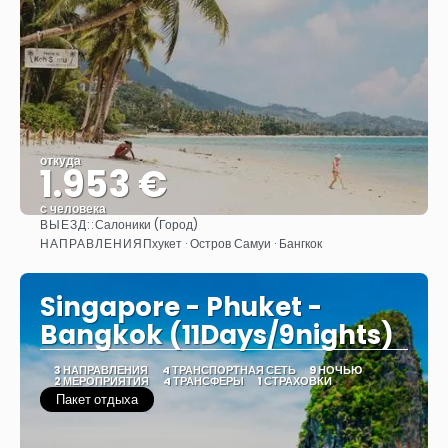
откуда
1.953 €
с человека
ВЫЕЗД::
Салоники (Город)
Видеть
НАПРАВЛЕНИЯ
Пхукет · Остров Самуи · Бангкок
Singapore - Phuket -
Bangkok (11Days/9nights)
3 НАПРАВЛЕНИЯ
4 ТРАНСПОРТНАЯ СЕТЬ
9 НОЧЬЮ
2 МЕРОПРИЯТИЯ
4 ТРАНСФЕРЫ
1 СТРАХОВКИ
Пакет отдыха