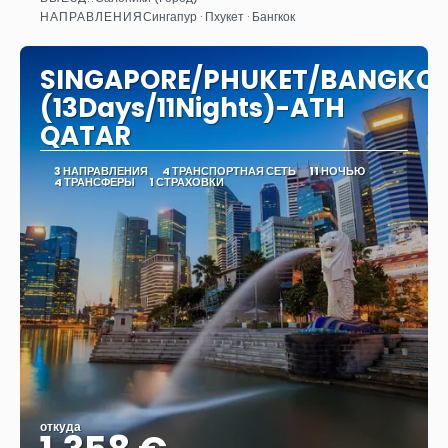
Видеть
НАПРАВЛЕНИЯ
Сингапур · Пхукет · Бангкок
SINGAPORE/PHUKET/BANGKO
(13Days/11Nights)-ATH
QATAR
3 НАПРАВЛЕНИЯ
4 ТРАНСПОРТНАЯ СЕТЬ
11 НОЧЬЮ
4 ТРАНСФЕРЫ
1 СТРАХОВКИ
откуда