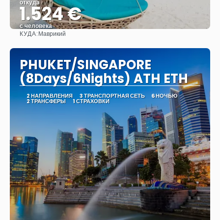
откуда
1.524 €
с человека
КУДА:
Маврикий
Видеть
PHUKET/SINGAPORE
(8Days/6Nights) ATH ETH
2 НАПРАВЛЕНИЯ
3 ТРАНСПОРТНАЯ СЕТЬ
6 НОЧЬЮ
2 ТРАНСФЕРЫ
1 СТРАХОВКИ