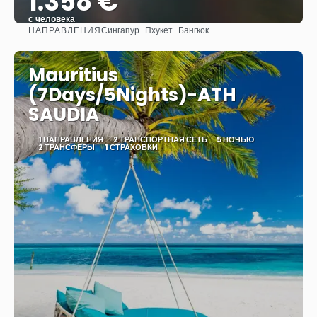
1.358 €
с человека
НАПРАВЛЕНИЯ
Сингапур · Пхукет · Бангкок
Видеть
Mauritius
(7Days/5Nights)-ATH
SAUDIA
1 НАПРАВЛЕНИЯ
2 ТРАНСПОРТНАЯ СЕТЬ
5 НОЧЬЮ
2 ТРАНСФЕРЫ
1 СТРАХОВКИ