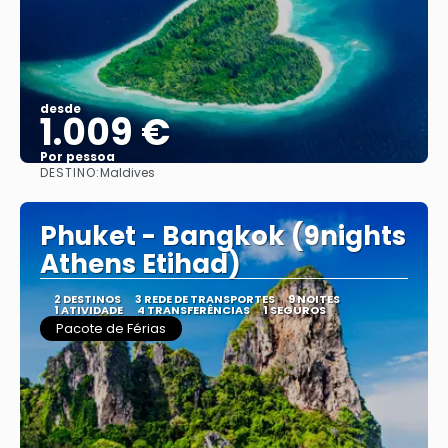
desde
1.009 €
Por pessoa
DESTINO:
Maldives
Vejo
Phuket - Bangkok (9nights
Athens Etihad)
2 DESTINOS
3 REDE DE TRANSPORTES
9 NOITES
1 ATIVIDADE
4 TRANSFERÊNCIAS
1 SEGUROS
Pacote de Férias