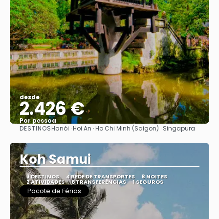
desde
2.426 €
Por pessoa
DESTINOS
Hanói · Hoi An · Ho Chi Minh (Saigon) · Singapura
Vejo
Koh Samui
3 DESTINOS
4 REDE DE TRANSPORTES
8 NOITES
2 ATIVIDADES
6 TRANSFERÊNCIAS
1 SEGUROS
Pacote de Férias