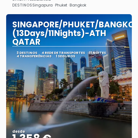
Vejo
DESTINOS
Singapura · Phuket · Bangkok
SINGAPORE/PHUKET/BANGKO
(13Days/11Nights)-ATH
QATAR
3 DESTINOS
4 REDE DE TRANSPORTES
11 NOITES
4 TRANSFERÊNCIAS
1 SEGUROS
desde