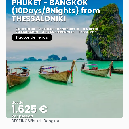
PHUKET - BANGKOK
(10Days/8Nights) from
THESSALONIKI
2 DESTINOS
3 REDE DE TRANSPORTES
8 NOITES
2 ATIVIDADES
4 TRANSFERÊNCIAS
1 SEGUROS
Pacote de Férias
desde
1.625 €
Por pessoa
DESTINOS
Phuket · Bangkok
Vejo