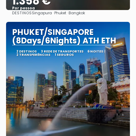
1.358 €
Por pessoa
DESTINOS
Singapura · Phuket · Bangkok
Vejo
PHUKET/SINGAPORE
(8Days/6Nights) ATH ETH
2 DESTINOS
3 REDE DE TRANSPORTES
6 NOITES
2 TRANSFERÊNCIAS
1 SEGUROS