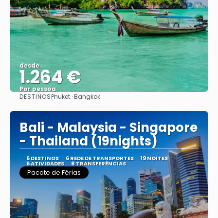
desde
1.264 €
Por pessoa
DESTINOS
Phuket · Bangkok
Vejo
Bali - Malaysia - Singapore
- Thailand (19nights)
6 DESTINOS
6 REDE DE TRANSPORTES
19 NOITES
6 ATIVIDADES
8 TRANSFERÊNCIAS
Pacote de Férias