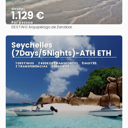
desde
1.129 €
Por pessoa
DESTINO:
Arquipélago de Zanzibar
Vejo
Seychelles
(7Days/5Nights)-ATH ETH
1 DESTINOS
2 REDE DE TRANSPORTES
5 NOITES
2 TRANSFERÊNCIAS
1 SEGUROS