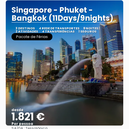
Singapore - Phuket -
Bangkok (11Days/9nights)
3 DESTINOS
4 REDE DE TRANSPORTES
9 NOITES
2 ATIVIDADES
4 TRANSFERÊNCIAS
1 SEGUROS
Pacote de Férias
desde
1.821 €
Por pessoa
SAÍDA::
Tessalônica