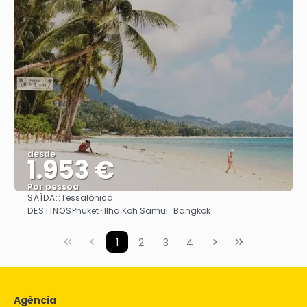
desde
1.953 €
Por pessoa
SAÍDA::
Tessalônica
Vejo
DESTINOS
Phuket · Ilha Koh Samui · Bangkok
1
2
3
4
Agência