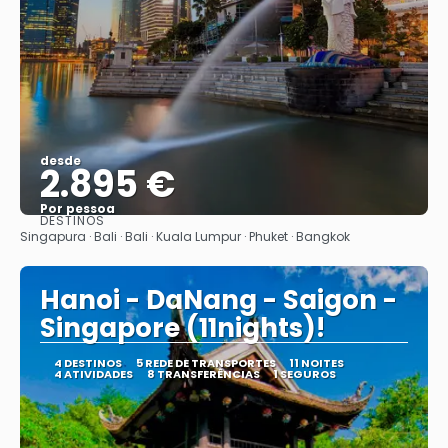
desde
2.895 €
Por pessoa
DESTINOS
Vejo
Singapura · Bali · Bali · Kuala Lumpur · Phuket · Bangkok
Hanoi - DaNang - Saigon -
Singapore (11nights)!
4 DESTINOS
5 REDE DE TRANSPORTES
11 NOITES
4 ATIVIDADES
8 TRANSFERÊNCIAS
1 SEGUROS