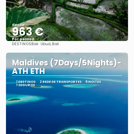
desde
963 €
Por pessoa
DESTINOS
Bali · Ubud, Bali
Vejo
Maldives (7Days/5Nights)-
ATH ETH
1 DESTINOS
2 REDE DE TRANSPORTES
5 NOITES
1 SEGUROS