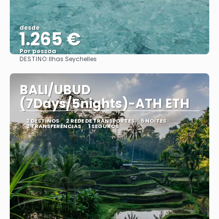
desde
1.265 €
Por pessoa
DESTINO:
Ilhas Seychelles
Vejo
BALI/UBUD
(7Days/5nights)-ATH ETH
2 DESTINOS
2 REDE DE TRANSPORTES
5 NOITES
2 TRANSFERÊNCIAS
1 SEGUROS