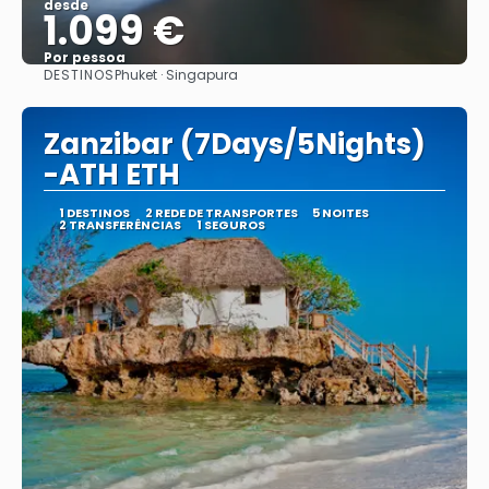
desde
1.099 €
Por pessoa
DESTINOS
Phuket · Singapura
Vejo
Zanzibar (7Days/5Nights)
-ATH ETH
1 DESTINOS
2 REDE DE TRANSPORTES
5 NOITES
2 TRANSFERÊNCIAS
1 SEGUROS