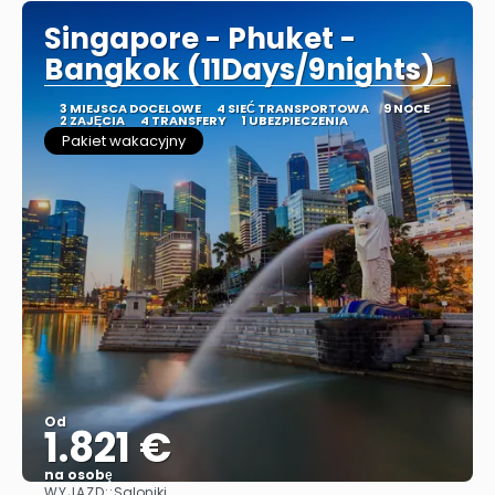
Singapore - Phuket -
Bangkok (11Days/9nights)
3 MIEJSCA DOCELOWE
4 SIEĆ TRANSPORTOWA
9 NOCE
2 ZAJĘCIA
4 TRANSFERY
1 UBEZPIECZENIA
Pakiet wakacyjny
Od
1.821 €
na osobę
WYJAZD::
Saloniki