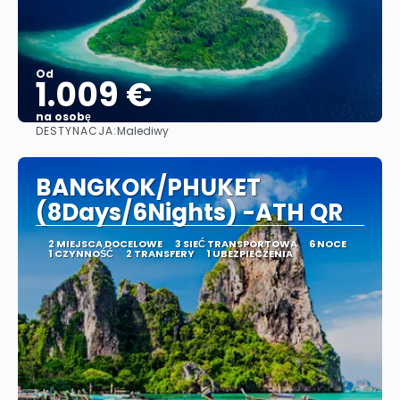
Od
1.009 €
na osobę
DESTYNACJA:
Malediwy
Zobacz
BANGKOK/PHUKET
(8Days/6Nights) -ATH QR
2 MIEJSCA DOCELOWE
3 SIEĆ TRANSPORTOWA
6 NOCE
1 CZYNNOŚĆ
2 TRANSFERY
1 UBEZPIECZENIA