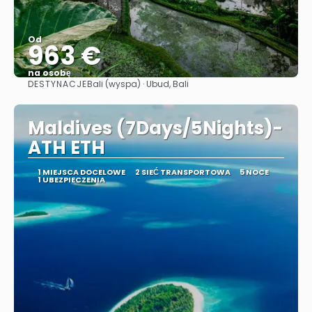
Od
963 €
na osobę
DESTYNACJE
Bali (wyspa) · Ubud, Bali
Zobacz
Maldives (7Days/5Nights)-
ATH ETH
1 MIEJSCA DOCELOWE
2 SIEĆ TRANSPORTOWA
5 NOCE
1 UBEZPIECZENIA