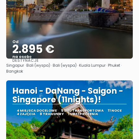
Od
2.895 €
na osobę
DESTYNACJE
Zobacz
Singapur · Bali (wyspa) · Bali (wyspa) · Kuala Lumpur · Phuket ·
Bangkok
Hanoi - DaNang - Saigon -
Singapore (11nights)!
4 MIEJSCA DOCELOWE
5 SIEĆ TRANSPORTOWA
11 NOCE
4 ZAJĘCIA
8 TRANSFERY
1 UBEZPIECZENIA