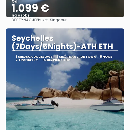
Od
1.099 €
na osobę
DESTYNACJE
Phuket · Singapur
Zobacz
Seychelles
(7Days/5Nights)-ATH ETH
1 MIEJSCA DOCELOWE
2 SIEĆ TRANSPORTOWA
5 NOCE
2 TRANSFERY
1 UBEZPIECZENIA