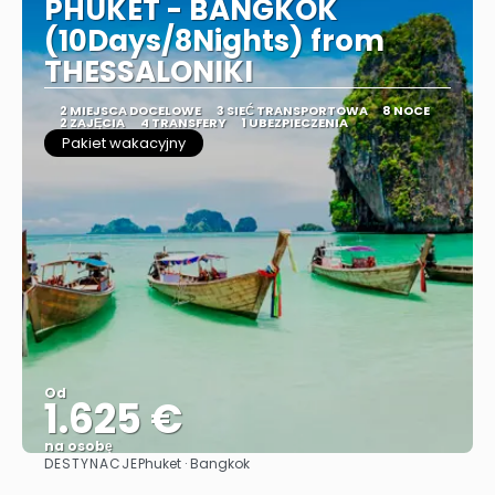
PHUKET - BANGKOK
(10Days/8Nights) from
THESSALONIKI
2 MIEJSCA DOCELOWE
3 SIEĆ TRANSPORTOWA
8 NOCE
2 ZAJĘCIA
4 TRANSFERY
1 UBEZPIECZENIA
Pakiet wakacyjny
Od
1.625 €
na osobę
DESTYNACJE
Phuket · Bangkok
Zobacz