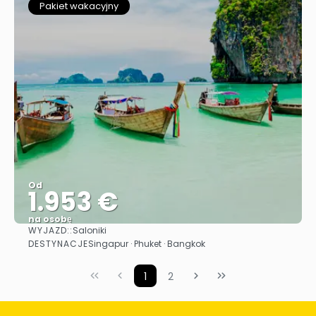
Pakiet wakacyjny
Od
1.953 €
na osobę
WYJAZD::
Saloniki
Zobacz
DESTYNACJE
Singapur · Phuket · Bangkok
1
2