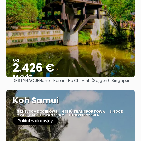
Od
2.426 €
na osobę
DESTYNACJE
Hanoi · Hoi an · Ho Chi Minh (Sajgon) · Singapur
Zobacz
Koh Samui
3 MIEJSCA DOCELOWE
4 SIEĆ TRANSPORTOWA
8 NOCE
2 ZAJĘCIA
6 TRANSFERY
1 UBEZPIECZENIA
Pakiet wakacyjny