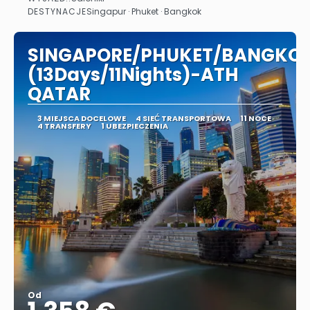
Zobacz
DESTYNACJE
Singapur · Phuket · Bangkok
SINGAPORE/PHUKET/BANGKO
(13Days/11Nights)-ATH
QATAR
3 MIEJSCA DOCELOWE
4 SIEĆ TRANSPORTOWA
11 NOCE
4 TRANSFERY
1 UBEZPIECZENIA
Od