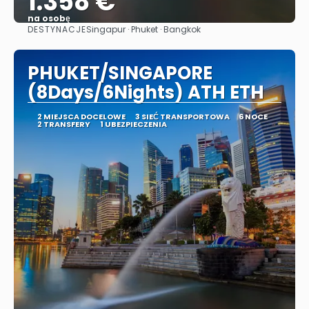
1.358 €
na osobę
DESTYNACJE
Singapur · Phuket · Bangkok
Zobacz
PHUKET/SINGAPORE
(8Days/6Nights) ATH ETH
2 MIEJSCA DOCELOWE
3 SIEĆ TRANSPORTOWA
6 NOCE
2 TRANSFERY
1 UBEZPIECZENIA