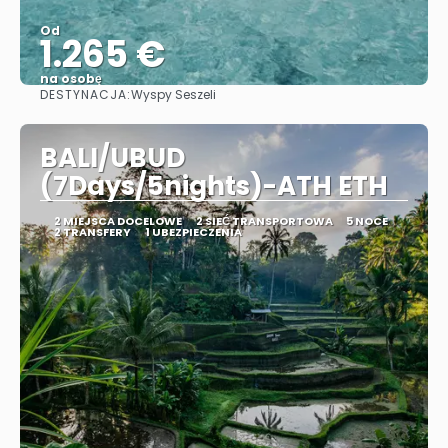
Od
1.265 €
na osobę
DESTYNACJA:
Wyspy Seszeli
Zobacz
BALI/UBUD
(7Days/5nights)-ATH ETH
2 MIEJSCA DOCELOWE
2 SIEĆ TRANSPORTOWA
5 NOCE
2 TRANSFERY
1 UBEZPIECZENIA