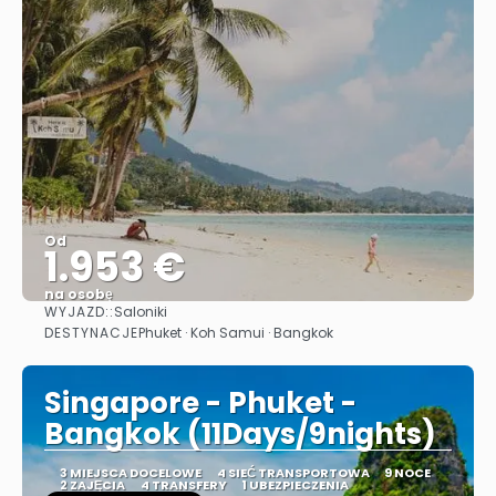
Od
1.953 €
na osobę
WYJAZD::
Saloniki
Zobacz
DESTYNACJE
Phuket · Koh Samui · Bangkok
Singapore - Phuket -
Bangkok (11Days/9nights)
3 MIEJSCA DOCELOWE
4 SIEĆ TRANSPORTOWA
9 NOCE
2 ZAJĘCIA
4 TRANSFERY
1 UBEZPIECZENIA