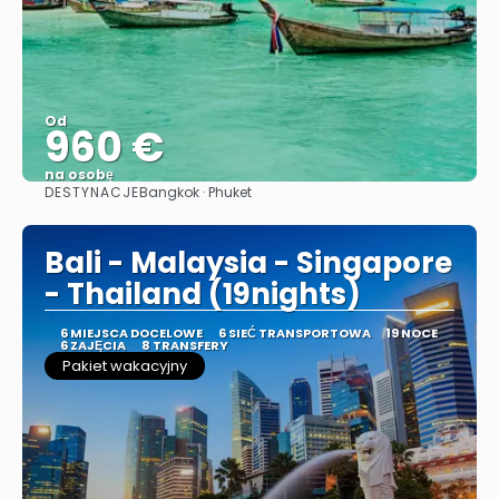
Od
960 €
na osobę
DESTYNACJE
Bangkok · Phuket
Zobacz
Bali - Malaysia - Singapore
- Thailand (19nights)
6 MIEJSCA DOCELOWE
6 SIEĆ TRANSPORTOWA
19 NOCE
6 ZAJĘCIA
8 TRANSFERY
Pakiet wakacyjny