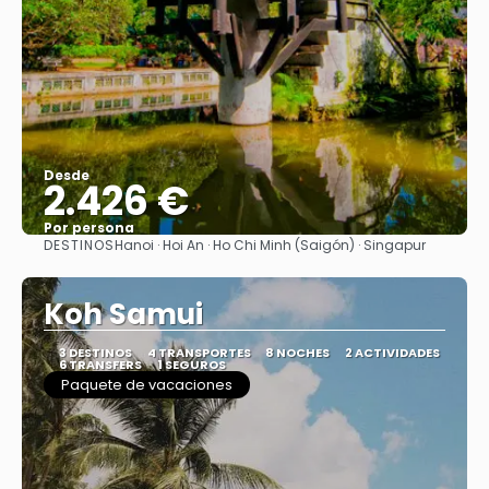
Desde
2.426 €
Por persona
DESTINOS
Hanoi · Hoi An · Ho Chi Minh (Saigón) · Singapur
Ver
Koh Samui
3 DESTINOS
4 TRANSPORTES
8 NOCHES
2 ACTIVIDADES
6 TRANSFERS
1 SEGUROS
Paquete de vacaciones