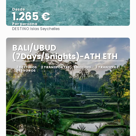
Desde
1.265 €
Por persona
DESTINO:
Islas Seychelles
Ver
BALI/UBUD
(7Days/5nights)-ATH ETH
2 DESTINOS
2 TRANSPORTES
5 NOCHES
2 TRANSFERS
1 SEGUROS