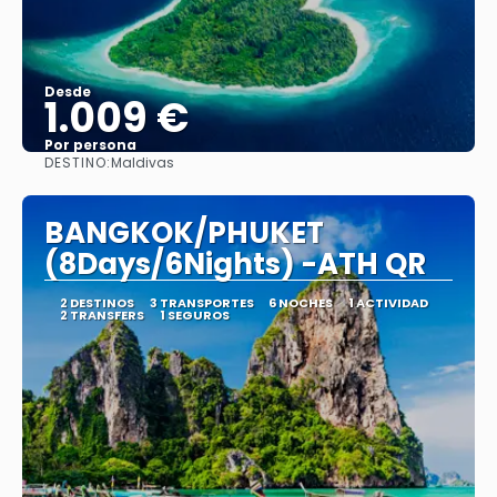
Desde
1.009 €
Por persona
DESTINO:
Maldivas
Ver
BANGKOK/PHUKET
(8Days/6Nights) -ATH QR
2 DESTINOS
3 TRANSPORTES
6 NOCHES
1 ACTIVIDAD
2 TRANSFERS
1 SEGUROS