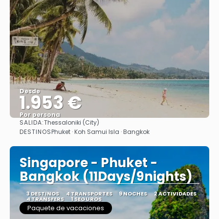
Desde
1.953 €
Por persona
SALIDA:
Thessaloniki (City)
Ver
DESTINOS
Phuket · Koh Samui Isla · Bangkok
Singapore - Phuket -
Bangkok (11Days/9nights)
3 DESTINOS
4 TRANSPORTES
9 NOCHES
2 ACTIVIDADES
4 TRANSFERS
1 SEGUROS
Paquete de vacaciones