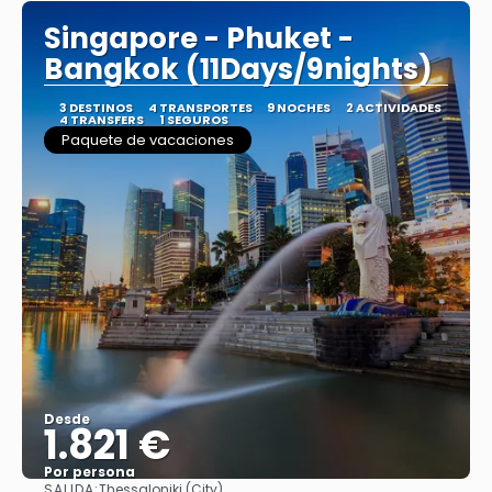
Singapore - Phuket -
Bangkok (11Days/9nights)
3 DESTINOS
4 TRANSPORTES
9 NOCHES
2 ACTIVIDADES
4 TRANSFERS
1 SEGUROS
Paquete de vacaciones
Desde
1.821 €
Por persona
SALIDA:
Thessaloniki (City)