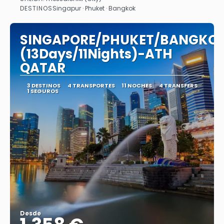
Ver
DESTINOS
Singapur · Phuket · Bangkok
SINGAPORE/PHUKET/BANGKO
(13Days/11Nights)-ATH
QATAR
3 DESTINOS
4 TRANSPORTES
11 NOCHES
4 TRANSFERS
1 SEGUROS
Desde