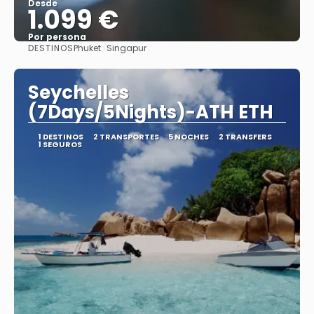
Desde
1.099 €
Por persona
DESTINOS
Phuket · Singapur
Ver
Seychelles
(7Days/5Nights)-ATH ETH
1 DESTINOS
2 TRANSPORTES
5 NOCHES
2 TRANSFERS
1 SEGUROS