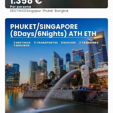
1.358 €
Por persona
DESTINOS
Singapur · Phuket · Bangkok
Ver
PHUKET/SINGAPORE
(8Days/6Nights) ATH ETH
2 DESTINOS
3 TRANSPORTES
6 NOCHES
2 TRANSFERS
1 SEGUROS