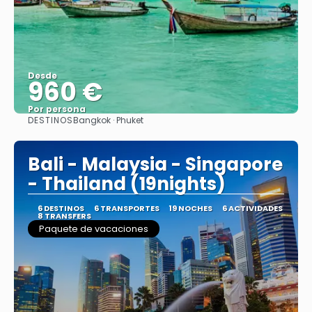
Desde
960 €
Por persona
DESTINOS
Bangkok · Phuket
Ver
Bali - Malaysia - Singapore
- Thailand (19nights)
6 DESTINOS
6 TRANSPORTES
19 NOCHES
6 ACTIVIDADES
8 TRANSFERS
Paquete de vacaciones