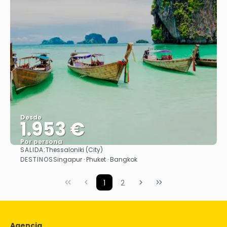
Desde
1.953 €
Por persona
SALIDA:
Thessaloniki (City)
Ver
DESTINOS
Singapur · Phuket · Bangkok
1
2
Agencia