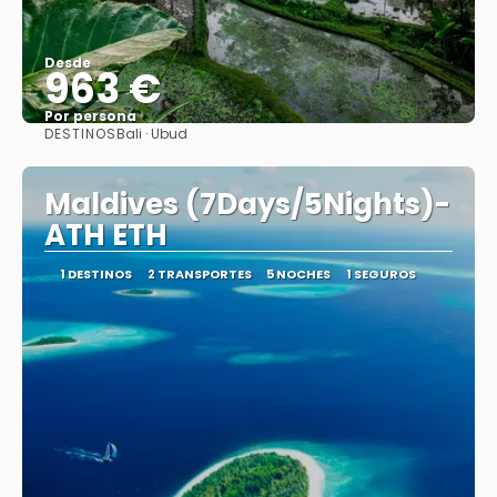
Desde
963 €
Por persona
DESTINOS
Bali · Ubud
Ver
Maldives (7Days/5Nights)-
ATH ETH
1 DESTINOS
2 TRANSPORTES
5 NOCHES
1 SEGUROS