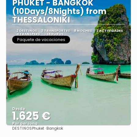
PHUKET - BANGKOK
(10Days/8Nights) from
THESSALONIKI
2 DESTINOS
3 TRANSPORTES
8 NOCHES
2 ACTIVIDADES
4 TRANSFERS
1 SEGUROS
Paquete de vacaciones
Desde
1.625 €
Por persona
DESTINOS
Phuket · Bangkok
Ver