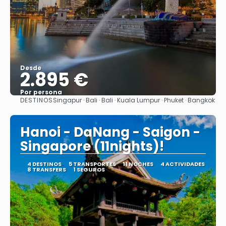
Desde
2.895 €
Por persona
DESTINOS
Singapur · Bali · Bali · Kuala Lumpur · Phuket · Bangkok
Ver
Hanoi - DaNang - Saigon -
Singapore (11nights)!
4 DESTINOS
5 TRANSPORTES
11 NOCHES
4 ACTIVIDADES
8 TRANSFERS
1 SEGUROS