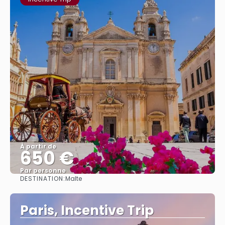
À partir de
650 €
Par personne
DESTINATION:
Malte
Afficher
Paris, Incentive Trip