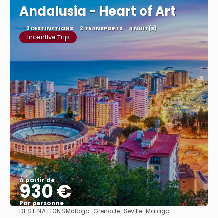
Andalusia - Heart of Art
3 DESTINATIONS
2 TRANSPORTS
4 NUIT(S)
Incentive Trip
À partir de
930 €
Par personne
DESTINATIONS
Malaga · Grenade · Seville · Malaga
Afficher