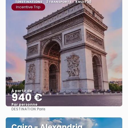
1 DESTINATIONS
2 TRANSPORTS
4 NUIT(S)
Incentive Trip
À partir de
940 €
Par personne
DESTINATION:
Paris
Afficher
Cairo - Alexandria