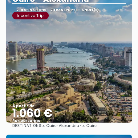
2 DESTINATIONS
2 TRANSPORTS
5 NUIT(S)
Incentive Trip
À partir de
1.060 €
Par personne
DESTINATIONS
Le Caire · Alexandria · Le Caire
Afficher