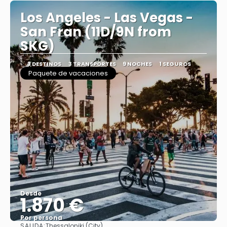
Los Angeles - Las Vegas -
San Fran (11D/9N from
SKG)
3 DESTINOS
3 TRANSPORTES
9 NOCHES
1 SEGUROS
Paquete de vacaciones
Desde
1.870 €
Por persona
SALIDA:
Thessaloniki (City)