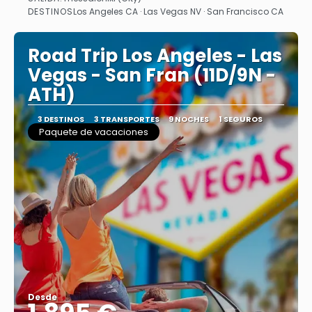
Ver
DESTINOS
Los Angeles CA · Las Vegas NV · San Francisco CA
Road Trip Los Angeles - Las
Vegas - San Fran (11D/9N -
ATH)
3 DESTINOS
3 TRANSPORTES
9 NOCHES
1 SEGUROS
Paquete de vacaciones
Desde