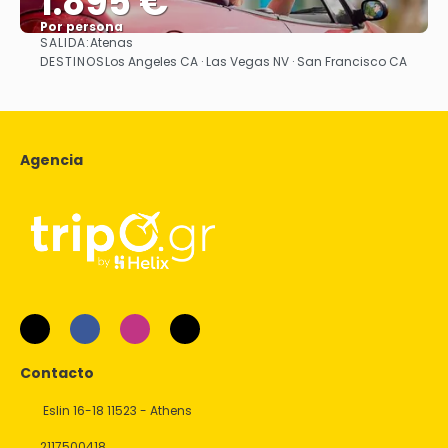
1.895 €
Por persona
SALIDA:
Atenas
Ver
DESTINOS
Los Angeles CA · Las Vegas NV · San Francisco CA
Agencia
Contacto
Eslin 16-18 11523 - Athens
2117500418