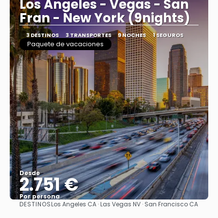
Los Angeles - Vegas - San
Fran - New York (9nights)
3 DESTINOS
3 TRANSPORTES
9 NOCHES
1 SEGUROS
Paquete de vacaciones
Desde
2.751 €
Por persona
DESTINOS
Los Angeles CA · Las Vegas NV · San Francisco CA
Ver