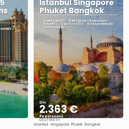
/5
Istanbul Singapore
ns
Phuket Bangkok
4 DESTINAŢII
5 REȚEA DE TRANSPORT
11 NOPȚI
3 ACTIVITĂȚI
6 TRANSFERURI
1 ASIGURĂRI
NSPORT
Din
2.363 €
Pe persoană
DESTINAȚII
Vedea
Istanbul · Singapore · Phuket · Bangkok