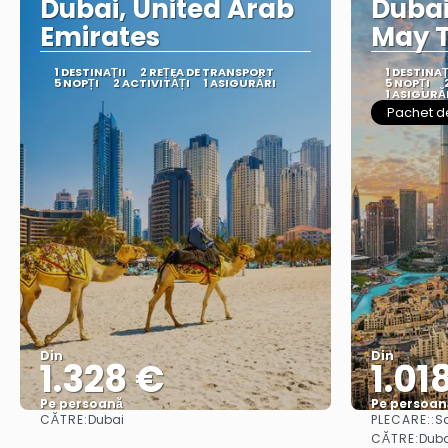
Dubai, United Arab
Dubai 
Emirates
May T
1 DESTINAŢII
2 REȚEA DE TRANSPORT
1 DESTINAŢ
5 NOPȚI
2 ACTIVITĂȚI
1 ASIGURĂRI
5 NOPȚI
1 ASIGURĂ
Pachet d
Din
Din
1.328 €
1.01
Pe persoană
Pe persoan
CĂTRE:
PLECARE::
Dubai
S
Vedea
CĂTRE:
Duba