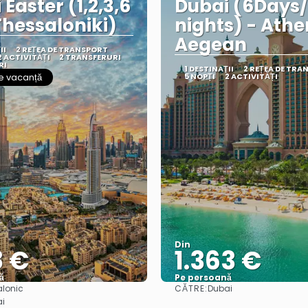
Easter (1,2,3,6
Dubai (6Days
hessaloniki)
nights) - Athe
Aegean
II
2 REȚEA DE TRANSPORT
2 ACTIVITĂȚI
2 TRANSFERURI
RI
1 DESTINAŢII
2 REȚEA DE TRA
e vacanță
5 NOPȚI
2 ACTIVITĂȚI
Din
8 €
1.363 €
ă
Pe persoană
CĂTRE:
alonic
Dubai
Vedea
Vedea
i