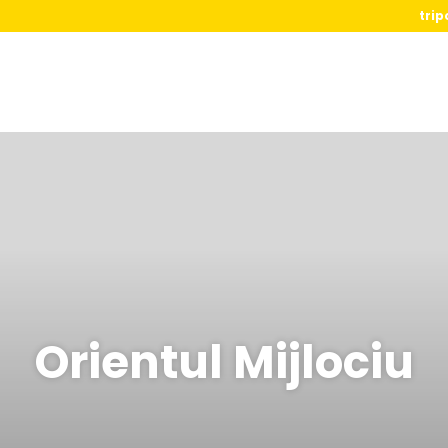
trip
Orientul Mijlociu