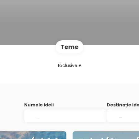
Teme
Exclusive ♥
Numele ideii
Destinație id