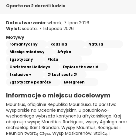
Oparte na 2 dorośli ludzie
Data utworzenia:
wtorek, 7 lipca 2026
Wylot:
sobota, 7 listopada 2026
Motywy
romantyczny
Rodzina
Natura
Miesiąc miodowy
Afryka
Egzotyczny
Plaża
Christmas Holidays
Explore the world
Exclusive ♥
⏰ Last seats ⏰
Egzotyczne podróże
Evergreen
Informacje o miejscu docelowym
Mauritius, oficjalnie Republika Mauritiusa, to państwo
wyspiarskie na Oceanie Indyjskim, u południowo-
wschodniego wybrzeża kontynentu afrykańskiego. Kraj
obejmuje wyspę Mauritius, Rodrigues, wyspy Agalega oraz
archipelag Saint Brandon. Wyspy Mauritius, Rodrigues i
Réunion tworzą część Wysp Maskarenów. Stolicą i