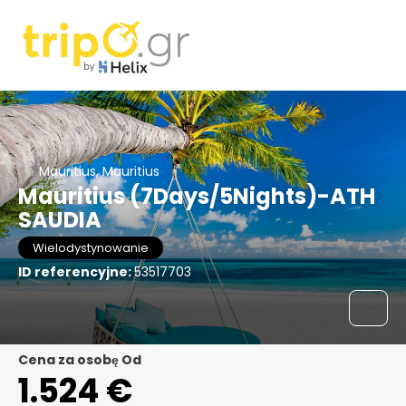
Mauritius, Mauritius
Mauritius (7Days/5Nights)-ATH
SAUDIA
Wielodystynowanie
ID referencyjne:
53517703
Cena za osobę Od
1.524 €