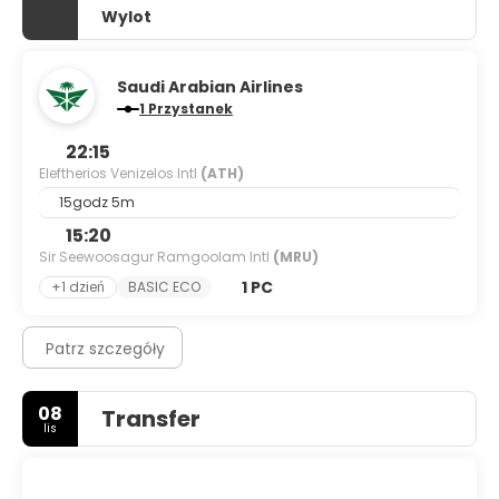
Wylot
Saudi Arabian Airlines
1 Przystanek
22:15
Eleftherios Venizelos Intl
(ATH)
15godz 5m
15:20
Sir Seewoosagur Ramgoolam Intl
(MRU)
1 PC
+1 dzień
BASIC ECO
Patrz szczegóły
08
Transfer
lis