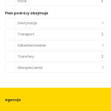
noce
5
Plan podróży obejmuje
Destynacje
1
Transport
2
Zakwaterowanie
1
Transfery
2
Ubezpieczenia
1
Agencja