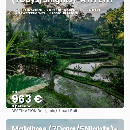
2 DESTINAZIONI
2 RETE DI TRASPORTO
5 NOTTI
2 TRASFERIMENTI
1 ASSICURAZIONI
Da
963 €
a persona
DESTINAZIONI
Bali (Isola) · Ubud, Bali
Vedere
Maldives (7Days/5Nights)-