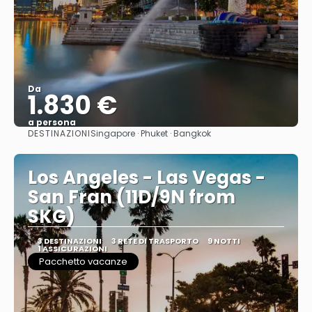
Da
1.830 €
a persona
DESTINAZIONI
Singapore · Phuket · Bangkok
Vedere
Los Angeles - Las Vegas -
San Fran (11D/9N from
SKG)
3 DESTINAZIONI
3 RETE DI TRASPORTO
9 NOTTI
1 ASSICURAZIONI
Pacchetto vacanze