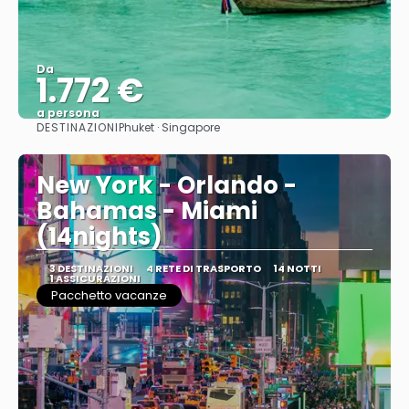
Da
1.772 €
a persona
DESTINAZIONI
Phuket · Singapore
Vedere
New York - Orlando -
Bahamas - Miami
(14nights)
3 DESTINAZIONI
4 RETE DI TRASPORTO
14 NOTTI
1 ASSICURAZIONI
Pacchetto vacanze