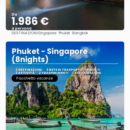
Da
1.986 €
a persona
DESTINAZIONI
Singapore · Phuket · Bangkok
Vedere
Phuket - Singapore
(8nights)
2 DESTINAZIONI
3 RETE DI TRASPORTO
8 NOTTI
2 ATTIVITÀ
2 TRASFERIMENTI
1 ASSICURAZIONI
Pacchetto vacanze