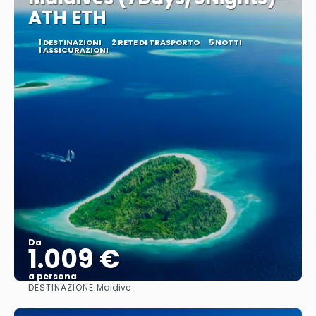
ATH ETH
1 DESTINAZIONI
2 RETE DI TRASPORTO
5 NOTTI
1 ASSICURAZIONI
Da
1.009 €
a persona
DESTINAZIONE:
Maldive
Vedere