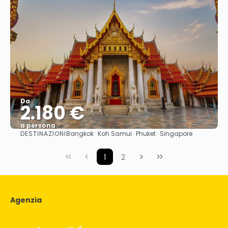
Da
2.180 €
a persona
DESTINAZIONI
Bangkok · Koh Samui · Phuket · Singapore
Vedere
1
2
Agenzia