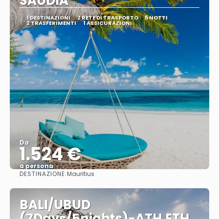
SAUDIA
1 DESTINAZIONI
2 RETE DI TRASPORTO
5 NOTTI
2 TRASFERIMENTI
1 ASSICURAZIONI
Da
1.524 €
a persona
DESTINAZIONE:
Mauritius
Vedere
BALI/UBUD
(7Days/5nights)-ATH ETH