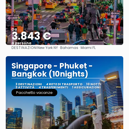
Da
3.843 €
a persona
DESTINAZIONI
New York NY · Bahamas · Miami FL
Vedere
Singapore - Phuket -
Bangkok (10nights)
3 DESTINAZIONI
4 RETE DI TRASPORTO
10 NOTTI
3 ATTIVITÀ
4 TRASFERIMENTI
1 ASSICURAZIONI
Pacchetto vacanze