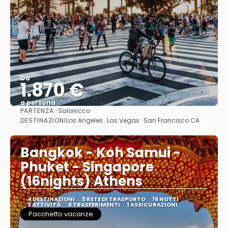
Da
1.870 €
a persona
PARTENZA::
Salonicco
Vedere
DESTINAZIONI
Los Angeles · Las Vegas · San Francisco CA
Bangkok - Koh Samui -
Phuket - Singapore
(16nights) Athens
4 DESTINAZIONI
5 RETE DI TRASPORTO
16 NOTTI
3 ATTIVITÀ
6 TRASFERIMENTI
1 ASSICURAZIONI
Pacchetto vacanze