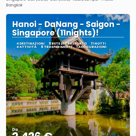
Bangkok
Hanoi - DaNang - Saigon -
Singapore (11nights)!
4 DESTINAZIONI
5 RETE DI TRASPORTO
11 NOTTI
4 ATTIVITÀ
8 TRASFERIMENTI
1 ASSICURAZIONI
Da