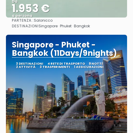
Da
1.953 €
a persona
PARTENZA::
Salonicco
Vedere
DESTINAZIONI
Singapore · Phuket · Bangkok
Singapore - Phuket -
Bangkok (11Days/9nights)
3 DESTINAZIONI
4 RETE DI TRASPORTO
9 NOTTI
2 ATTIVITÀ
3 TRASFERIMENTI
1 ASSICURAZIONI