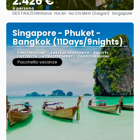
2.426 €
a persona
DESTINAZIONI
Hanoi · Hoi An · Ho Chi Minh (Saigon) · Singapore
Vedere
Singapore - Phuket -
Bangkok (11Days/9nights)
3 DESTINAZIONI
4 RETE DI TRASPORTO
9 NOTTI
2 ATTIVITÀ
4 TRASFERIMENTI
1 ASSICURAZIONI
Pacchetto vacanze