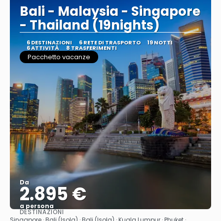
Bali - Malaysia - Singapore
- Thailand (19nights)
6 DESTINAZIONI
6 RETE DI TRASPORTO
19 NOTTI
6 ATTIVITÀ
8 TRASFERIMENTI
Pacchetto vacanze
Da
2.895 €
a persona
DESTINAZIONI
Vedere
Singapore · Bali (Isola) · Bali (Isola) · Kuala Lumpur · Phuket ·