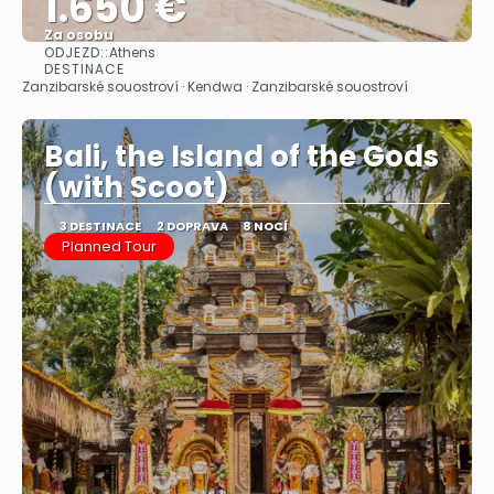
1.650 €
Za osobu
ODJEZD::
Athens
Zobrazit
DESTINACE
Zanzibarské souostroví · Kendwa · Zanzibarské souostroví
Bali, the Island of the Gods
(with Scoot)
3 DESTINACE
2 DOPRAVA
8 NOCÍ
Planned Tour