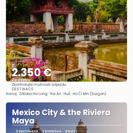
Z
2.350 €
Za osobu
Zkontrolujte možnosti odjezdu
Zobrazit
DESTINACE
Hanoj · Zátoka Ha Long · Hoi An · Huế · Ho Či Min (Saigon)
Mexico City & the Riviera
Maya
3 DESTINACE
2 DOPRAVA
9 NOCÍ