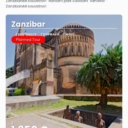
Zanzibarské souostroví · Národní park Saadani · Kendwa ·
Zanzibarské souostroví
Zanzibar
2 DESTINACE
2 DOPRAVA
7 NOCÍ
Planned Tour
Z