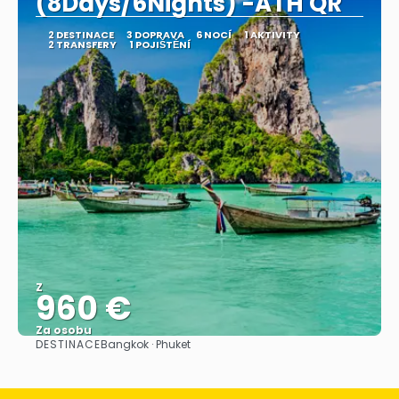
(8Days/6Nights) -ATH QR
2 DESTINACE
3 DOPRAVA
6 NOCÍ
1 AKTIVITY
2 TRANSFERY
1 POJIŠTĚNÍ
Z
960 €
Za osobu
DESTINACE
Bangkok · Phuket
Zobrazit