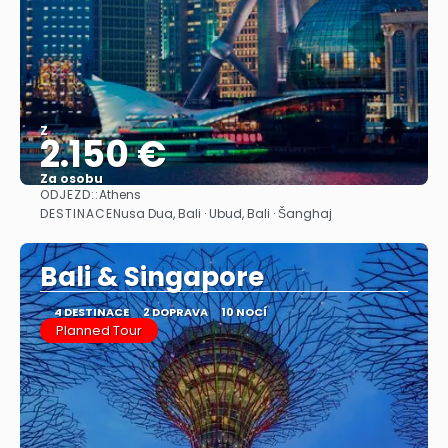
Z
2.150 €
Za osobu
ODJEZD::
Athens
Zobrazit
DESTINACE
Nusa Dua, Bali · Ubud, Bali · Šanghaj
Bali & Singapore
4 DESTINACE
2 DOPRAVA
10 NOCÍ
Planned Tour