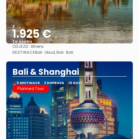
Z
1.925 €
Za osobu
ODJEZD::
Athens
Zobrazit
DESTINACE
Bali · Ubud, Bali · Bali
Bali & Shanghai
3 DESTINACE
2 DOPRAVA
10 NOCÍ
Planned Tour