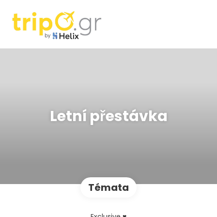
Letní přestávka
Témata
Exclusive ♥