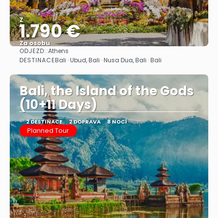
Z
1.790 €
Za osobu
ODJEZD::
Athens
Zobrazit
DESTINACE
Bali · Ubud, Bali · Nusa Dua, Bali · Bali
Bali, the Island of the Gods
(10+11 Days)
2 DESTINACE
2 DOPRAVA
8 NOCÍ
Planned Tour