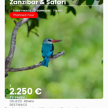
Zanzibar & Safari
3 DESTINACE
2 DOPRAVA
7 NOCÍ
Planned Tour
Z
2.250 €
Za osobu
ODJEZD::
Athens
Zobrazit
DESTINACE