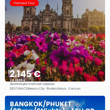
Planned Tour
Z
2.145 €
Za osobu
Zkontrolujte možnosti odjezdu
Zobrazit
DESTINACE
Mexico City · Riviéra Maya · Cancun
BANGKOK/PHUKET