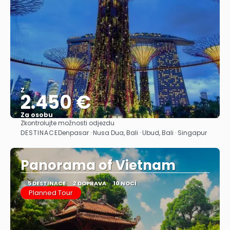
Z
2.450 €
Za osobu
Zkontrolujte možnosti odjezdu
Zobrazit
DESTINACE
Denpasar · Nusa Dua, Bali · Ubud, Bali · Singapur
Panorama of Vietnam
5 DESTINACE
2 DOPRAVA
10 NOCÍ
Planned Tour