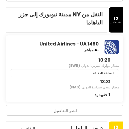
النقل من NY مدينة نيويورك إلى جزر
12
الباهاما
أغسطس
United Airlines - UA 1480
مباشر
10:20
مطار نيوارك ليبرتي الدولي
(EWR)
3ساعة 11دقيقة
13:31
مطار ليندن بيندلينغ الدولي
(NAS)
1 حقيبة يد
انظر التفاصيل
12
جزر الباهاما
البقاء من