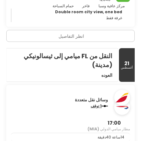
مركز عافية وسبا
فاخر
حمام السباحة
Double room city view, one bed
غرفة فقط
انظر التفاصيل
النقل من FL ميامي إلى ثيسالونيكي
21
(مدينة)
أغسطس
العوده
وسائل نقل متعددة
1 توقف
17:00
مطار ميامي الدولي
(MIA)
14ساعة 40دقيقة