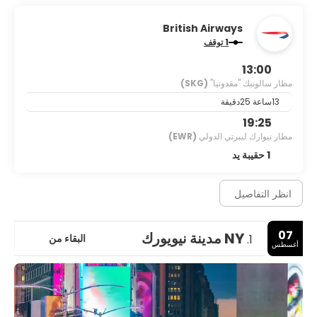
British Airways
1 توقف
13:00
مطار سالونيك "مقدونيا"
(SKG)
13ساعة 25دقيقة
19:25
مطار نيوارك ليبرتي الدولي
(EWR)
1 حقيبة يد
انظر التفاصيل
07
NY مدينة نيويورك
البقاء من
1.
أغسطس