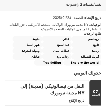
تقييم/تقييمات 2 راشدونs
تاريخ الإنشاء:
الجمعة، 2025/01/24
الوجهات:
NY مدينة نيويورك, الولايات المتحدة الأمريكية , جزر الباهاما,
الباهاما , FL ميامي, الولايات المتحدة الأمريكية
طابع الرحلات
رومانسي
عائلي
طبيعة
تاريخ
عيد الفصح
شهر العسل
رياضة
عطلات المدن
وجهات استوائية
أمريكا الشمالية
رحلات برية
شاطئ
Top Selling
Explore the world
جدولك اليومي
النقل من ثيسالونيكي (مدينة) إلى
07
NY مدينة نيويورك
أغسطس
تاريخ الإقلاع