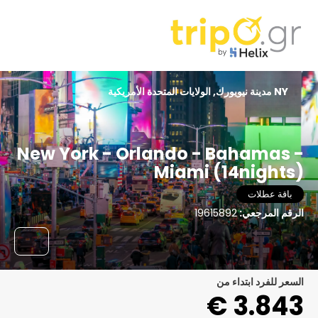
NY مدينة نيويورك, الولايات المتحدة الأمريكية
New York - Orlando - Bahamas -
Miami (14nights)
باقة عطلات
الرقم المرجعي:
19615892
السعر للفرد ابتداء من
3.843 €